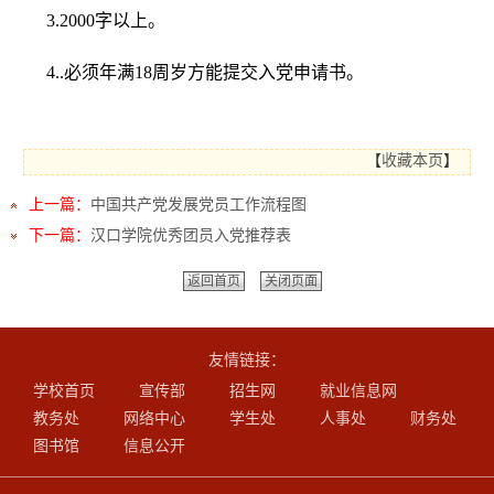
3.2000字以上。
4..必须年满18周岁方能提交入党申请书。
【
收藏本页
】
上一篇：
中国共产党发展党员工作流程图
下一篇：
汉口学院优秀团员入党推荐表
返回首页
关闭页面
友情链接：
学校首页
宣传部
招生网
就业信息网
教务处
网络中心
学生处
人事处
财务处
图书馆
信息公开