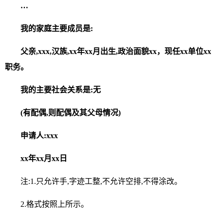
…
我的家庭主要成员是:
父亲,x
x
x,
汉
族,
x
x年
xx
月出生,政治面貌
xx，
现
任xx
单位
xx
职务。
我的主要社会关系是:无
(有配偶,则配
偶
及其父母情况)
申请人:xxx
xx
年xx月x
x
日
注:1.只允许手,字迹工整,不允许空排,不得涂改。
2.格式按照上所示。