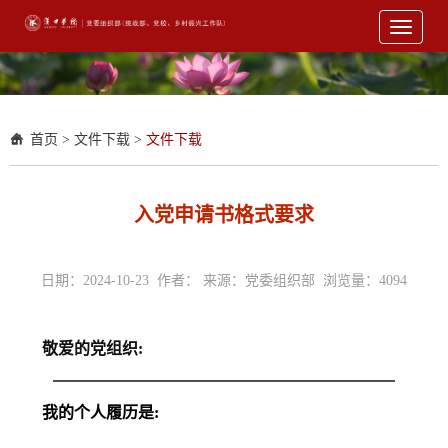
Toggle
navigati
首页
>
文件下载
>
文件下载
入党申请书格式要求
日期：2024-10-23 作者： 来源：党委组织部 浏览量：
4094
敬
爱
的
党
组
织:
我的个人
履
历是: