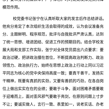
模范作用。
校党委书记张宁在认真听取大家的发言后作总结讲话。
他充分肯定了本次组织生活会取得的成效，认为会议准备充
分、主题鲜明、程序规范，批评与自我批评严肃认真，达到
了统一思想、增进团结、促进工作的预期目的。结合学校发
展大局和支部工作实际，张宁对全体党员提出六点要求：要
政治过硬，把讲政治摆在首位，不断提高政治判断力、政治
领悟力、政治执行力，始终在思想上政治上行动上同以习近
平同志为核心的党中央保持高度一致；要真干善干，发扬实
干精神，既要有真抓的实劲，又要有善抓的巧劲，在各自岗
位上做出实实在在的业绩；要敢于斗争，面对困难矛盾要敢
于迎难而上，面对歪风邪气要敢于亮剑，在原则问题上寸步
不让；要诚实做人，言行一致、表里如一，说老实话、办老