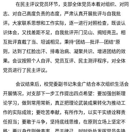
在民主评议党员环节，支部全体党员本着对组织、对同
志、对自己高度负责的态度，严肃认真开展批评与自我批
评。大家联系思想和工作实际，逐一进行对照检查，既谈认
识体会，又找差距不足，自我批评开门见山、揭短亮丑。相
互批评直截了当、坦诚相见，秉持“团结—批评—团结”原
则，达到了红脸出汗、排毒治病、凝聚共识、增进团结的效
果。会议按照个人自评、党员互评、民主测评程序，对全体
党员进行了民主评议。
会议结束后，校党委副书记朱金广结合本次组织生活会
开展情况，对支部下一步工作提出四点希望：要加强创新理
论学习，做到常用常新，真正把理论武装成果转化为推动工
作的实际成效；要吃苦奉献，有所作为，以实干实绩诠释责
任担当；要敢于斗争，坚持底线思维，在原则立场上坚定不
移；要以身作则做表率，严于律己，时时处处发挥党员先锋