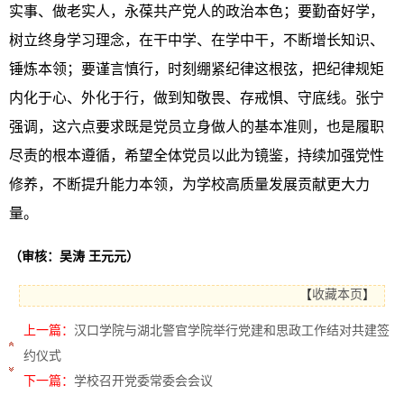
实事、做老实人，永葆共产党人的政治本色；要勤奋好学，
树立终身学习理念，在干中学、在学中干，不断增长知识、
锤炼本领；要谨言慎行，时刻绷紧纪律这根弦，把纪律规矩
内化于心、外化于行，做到知敬畏、存戒惧、守底线。张宁
强调，这六点要求既是党员立身做人的基本准则，也是履职
尽责的根本遵循，希望全体党员以此为镜鉴，持续加强党性
修养，不断提升能力本领，为学校高质量发展贡献更大力
量。
（审核：吴涛 王元元）
【
收藏本页
】
上一篇：
汉口学院与湖北警官学院举行党建和思政工作结对共建签
约仪式
下一篇：
学校召开党委常委会会议